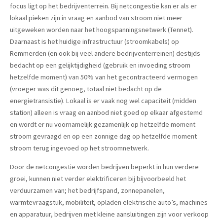
focus ligt op het bedrijventerrein. Bij netcongestie kan er als er
lokaal pieken zijn in vraag en aanbod van stroom niet meer
uitgeweken worden naar het hoogspanningsnetwerk (Tennet).
Daarnaast is het huidige infrastructuur (stroomkabels) op
Remmerden (en ook bij veel andere bedrijventerreinen) destijds
bedacht op een gelijktijdigheid (gebruik en invoeding stroom
hetzelfde moment) van 50% van het gecontracteerd vermogen
(vroeger was dit genoeg, totaal niet bedacht op de
energietransistie). Lokaal is er vaak nog wel capaciteit (midden
station) alleen is vraag en aanbod niet goed op elkaar afgestemd
en wordt er nu voornamelijk gezamenlijk op hetzelfde moment
stroom gevraagd en op een zonnige dag op hetzelfde moment
stroom terug ingevoed op het stroomnetwerk.
Door de netcongestie worden bedrijven beperkt in hun verdere
groei, kunnen niet verder elektrificeren bij bijvoorbeeld het
verduurzamen van; het bedrijfspand, zonnepanelen,
warmtevraagstuk, mobiliteit, opladen elektrische auto’s, machines
en apparatuur, bedrijven met kleine aansluitingen zijn voor verkoop