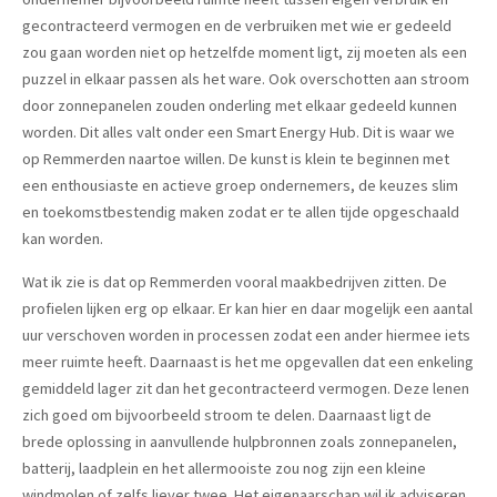
gecontracteerd vermogen en de verbruiken met wie er gedeeld
zou gaan worden niet op hetzelfde moment ligt, zij moeten als een
puzzel in elkaar passen als het ware. Ook overschotten aan stroom
door zonnepanelen zouden onderling met elkaar gedeeld kunnen
worden. Dit alles valt onder een Smart Energy Hub. Dit is waar we
op Remmerden naartoe willen. De kunst is klein te beginnen met
een enthousiaste en actieve groep ondernemers, de keuzes slim
en toekomstbestendig maken zodat er te allen tijde opgeschaald
kan worden.
Wat ik zie is dat op Remmerden vooral maakbedrijven zitten. De
profielen lijken erg op elkaar. Er kan hier en daar mogelijk een aantal
uur verschoven worden in processen zodat een ander hiermee iets
meer ruimte heeft. Daarnaast is het me opgevallen dat een enkeling
gemiddeld lager zit dan het gecontracteerd vermogen. Deze lenen
zich goed om bijvoorbeeld stroom te delen. Daarnaast ligt de
brede oplossing in aanvullende hulpbronnen zoals zonnepanelen,
batterij, laadplein en het allermooiste zou nog zijn een kleine
windmolen of zelfs liever twee. Het eigenaarschap wil ik adviseren