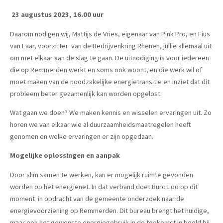
23 augustus 2023, 16.00 uur
Daarom nodigen wij, Mattijs de Vries, eigenaar van Pink Pro, en Fius
van Laar, voorzitter van de Bedrijvenkring Rhenen, jullie allemaal uit
om met elkaar aan de slag te gaan. De uitnodiging is voor iedereen
die op Remmerden werkt en soms ook woont, en die werk wil of
moet maken van de noodzakelijke energietransitie en inziet dat dit
probleem beter gezamenlijk kan worden opgelost.
Wat gaan we doen? We maken kennis en wisselen ervaringen uit. Zo
horen we van elkaar wie al duurzaamheidsmaatregelen heeft
genomen en welke ervaringen er zijn opgedaan.
Mogelijke oplossingen en aanpak
Door slim samen te werken, kan er mogelijk ruimte gevonden
worden op het energienet. In dat verband doet Buro Loo op dit
moment in opdracht van de gemeente onderzoek naar de
energievoorziening op Remmerden. Dit bureau brengt het huidige,
maar ook het gewenste energiegebruik in de toekomst in beeld bij