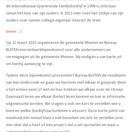
dit internationaal opererende familiebedrijf in 1996 is ontstaan
vanuit het huis van zijn ouders. In 2012 nam Cees het stokje van zijn
ouders over samen collega-eigenaar Geerart de Vree.
(meer…)
Op 21 maart 2023 organiseren de gemeente Rhenen en Bureau
BUITEN een netwerkbijeenkomst voor alle ondernemers en
verenigingen uit de gemeente Rhenen. Wij nodigen u van harte uit
om hierbij aanwezig te zijn.
Tijdens deze bijeenkomst presenteert Bureau BUITEN de resultaten
van hun onderzoek en gaan we hierover met elkaar in gesprek. Bent
u het ermee eens of niet en hoe trekken we elkaar over de streep.
Daarnaast leren we elkaar (beter) leren kennen en kan er informatie
uitgewisseld worden. We vragen u ook om kort te vertellen wie u
bent en welke (bedrijfs)activiteiten u uitvoert. Deze korte pitch van
maximaal één minuut kunt u ook benutten om iets te vertellen over
een idee dat u heef of een project dat u wit opstarten en waar u
samenwerkingspartners voor zoekt.