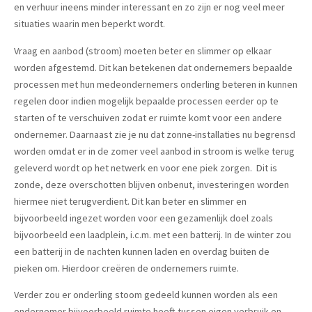
en verhuur ineens minder interessant en zo zijn er nog veel meer
situaties waarin men beperkt wordt.
Vraag en aanbod (stroom) moeten beter en slimmer op elkaar
worden afgestemd. Dit kan betekenen dat ondernemers bepaalde
processen met hun medeondernemers onderling beteren in kunnen
regelen door indien mogelijk bepaalde processen eerder op te
starten of te verschuiven zodat er ruimte komt voor een andere
ondernemer. Daarnaast zie je nu dat zonne-installaties nu begrensd
worden omdat er in de zomer veel aanbod in stroom is welke terug
geleverd wordt op het netwerk en voor ene piek zorgen. Dit is
zonde, deze overschotten blijven onbenut, investeringen worden
hiermee niet terugverdient. Dit kan beter en slimmer en
bijvoorbeeld ingezet worden voor een gezamenlijk doel zoals
bijvoorbeeld een laadplein, i.c.m. met een batterij. In de winter zou
een batterij in de nachten kunnen laden en overdag buiten de
pieken om. Hierdoor creëren de ondernemers ruimte.
Verder zou er onderling stoom gedeeld kunnen worden als een
ondernemer bijvoorbeeld ruimte heeft tussen eigen verbruik en