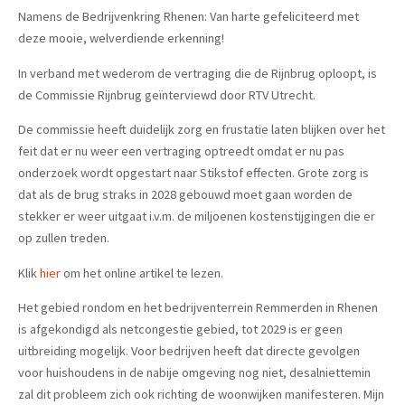
Namens de Bedrijvenkring Rhenen: Van harte gefeliciteerd met
deze mooie, welverdiende erkenning!
In verband met wederom de vertraging die de Rijnbrug oploopt, is
de Commissie Rijnbrug geïnterviewd door RTV Utrecht.
De commissie heeft duidelijk zorg en frustatie laten blijken over het
feit dat er nu weer een vertraging optreedt omdat er nu pas
onderzoek wordt opgestart naar Stikstof effecten. Grote zorg is
dat als de brug straks in 2028 gebouwd moet gaan worden de
stekker er weer uitgaat i.v.m. de miljoenen kostenstijgingen die er
op zullen treden.
Klik
hier
om het online artikel te lezen.
Het gebied rondom en het bedrijventerrein Remmerden in Rhenen
is afgekondigd als netcongestie gebied, tot 2029 is er geen
uitbreiding mogelijk. Voor bedrijven heeft dat directe gevolgen
voor huishoudens in de nabije omgeving nog niet, desalniettemin
zal dit probleem zich ook richting de woonwijken manifesteren. Mijn