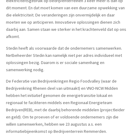
elektriciteitsgebruik op bedrijventerreinen 3 keer meer is dan op
dit moment. En dat moet komen van een duurzame opwekking van
die elektriciteit. De veranderingen zijn onvermijdelijk en daar
moeten we op anticiperen. Innovatieve oplossingen dienen zich
daarbij aan. Samen staan we sterker in het krachtenveld dat op ons
afkomt.
Stedin heeft als voorwaarde dat de ondernemers samenwerken.
Netbeheerder Stedin kan namelijk niet per adres individueel met
oplossingen bezig. Daarom is er sociale samenhang en
samenwerking nodig.
De Federatie van Bedrijvenkringen Regio Foodvalley (waar de
Bedrijvenkring Rhenen deel van uitmaakt) en VNO-NCW Midden
hebben het initiatief genomen de energietransitie lokaal en
regionaal te faciliteren middels een Regionaal Energieteam
Bedrijven(REB), met de daarbij behorende middelen (projectleider
en geld). Om te proeven of er voldoende ondernemers zijn die
willen samenwerken, hebben we 23 augustus a.s. een
informatiebijeenkomst op Bedrijventerrein Remmerden.