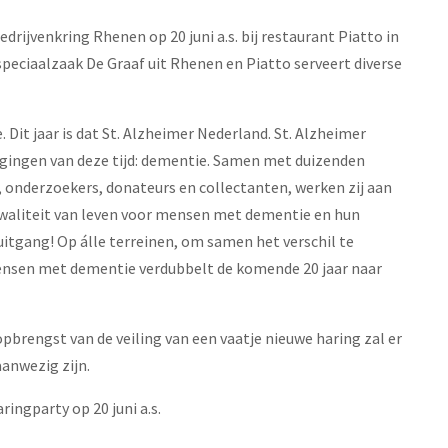
drijvenkring Rhenen op 20 juni a.s. bij restaurant Piatto in
peciaalzaak De Graaf uit Rhenen en Piatto serveert diverse
. Dit jaar is dat St. Alzheimer Nederland. St. Alzheimer
dagingen van deze tijd: dementie. Samen met duizenden
 onderzoekers, donateurs en collectanten, werken zij aan
waliteit van leven voor mensen met dementie en hun
itgang! Op álle terreinen, om samen het verschil te
mensen met dementie verdubbelt de komende 20 jaar naar
opbrengst van de veiling van een vaatje nieuwe haring zal er
aanwezig zijn.
ingparty op 20 juni a.s.