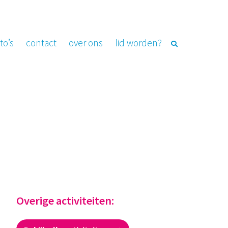
to’s
contact
over ons
lid worden?
Overige activiteiten: