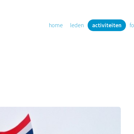
home
leden
activiteiten
fo