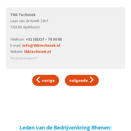
TKK Techniek
Laan van de Kreeft 134 F
7324 BX Apeldoorn
Telefoon:
+31 (0)317 – 76 50 65
E-mail:
info@tkktechniek.nl
Website:
tkktechniek.nl
Wijziging doorgeven?
vorige
volgende
Leden van de Bedrijvenkring Rhenen: