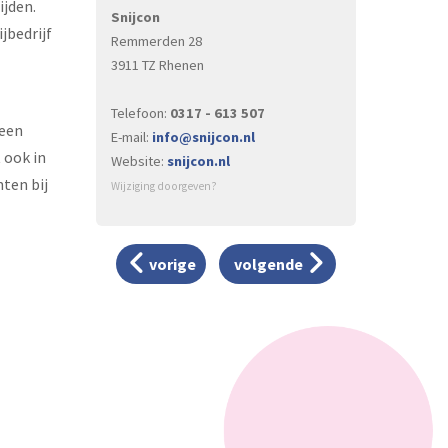
ijden.
Snijcon
jbedrijf
Remmerden 28
3911 TZ Rhenen
Telefoon:
0317 - 613 507
 een
E-mail:
info@snijcon.nl
 ook in
Website:
snijcon.nl
ten bij
Wijziging doorgeven?
vorige
volgende