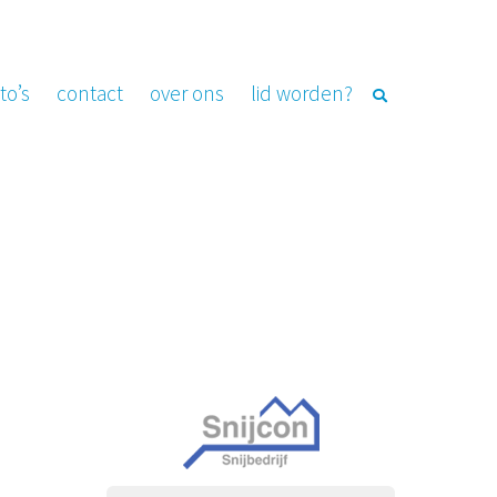
to’s
contact
over ons
lid worden?