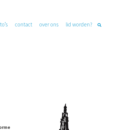
to’s
contact
over ons
lid worden?
norme