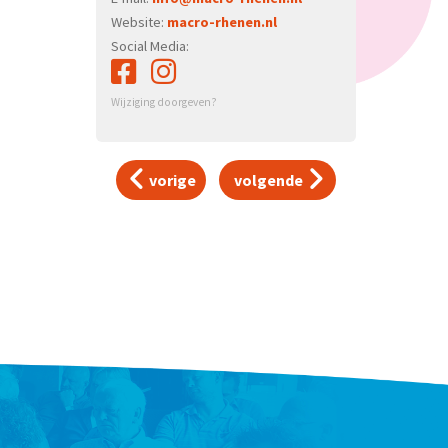
Website:
macro-rhenen.nl
Social Media:
Wijziging doorgeven?
vorige
volgende