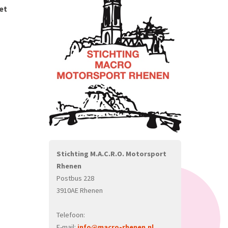
et
Stichting M.A.C.R.O. Motorsport
Rhenen
Postbus 228
3910AE Rhenen
Telefoon:
E-mail:
info@macro-rhenen.nl