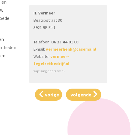
- en
uw
H. Vermeer
goede
Beatrixstraat 30
3921 BP Elst
en
Telefoon:
06 23 44 01 03
aamheden
E-mail:
vermeerhenk@casema.nl
ken
Website:
vermeer-
tegelzetbedrijf.nl
Wijziging doorgeven?
vorige
volgende