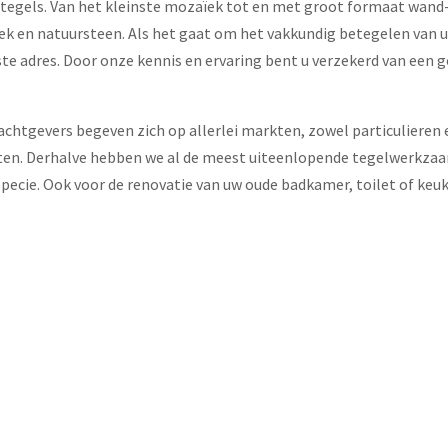
n tegels. Van het kleinste mozaïek tot en met groot formaat wand
ïek en natuursteen. Als het gaat om het vakkundig betegelen van 
iste adres. Door onze kennis en ervaring bent u verzekerd van een 
rachtgevers begeven zich op allerlei markten, zowel particulieren 
cten. Derhalve hebben we al de meest uiteenlopende tegelwerkz
n specie. Ook voor de renovatie van uw oude badkamer, toilet of keu