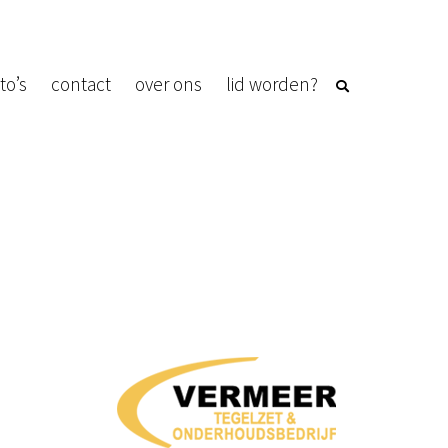
to’s
contact
over ons
lid worden?