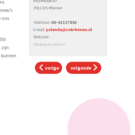
Rozenlaan 67
Ons
3911 DS Rhenen
ureau’s
e ons
Telefoon:
06-42127863
E-mail:
yolanda@vsbrhenen.nl
Website:
250
Wijziging doorgeven?
 zijn
t kunnen
vorige
volgende