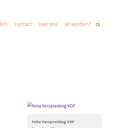
to’s
contact
over ons
lid worden?
Yoha Verspreiding VOF