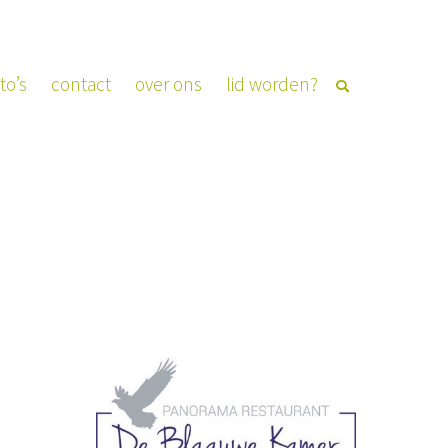
to’s
contact
over ons
lid worden?