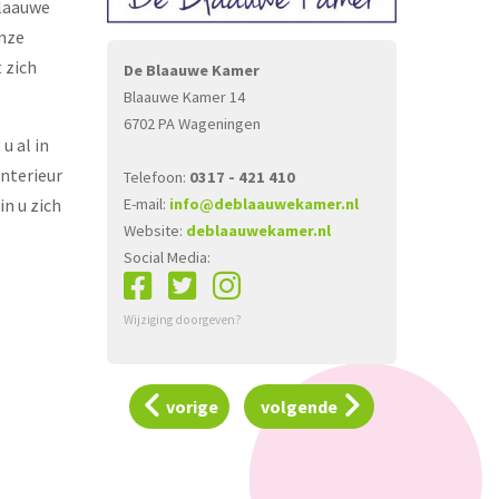
Blaauwe
onze
 zich
De Blaauwe Kamer
Blaauwe Kamer 14
6702 PA Wageningen
u al in
interieur
Telefoon:
0317 - 421 410
E-mail:
info@deblaauwekamer.nl
n u zich
Website:
deblaauwekamer.nl
Social Media:
Wijziging doorgeven?
vorige
volgende