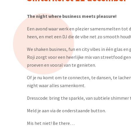
The night where business meets pleasure!
Een avond waar werk en plezier samensmelten tot de
heen, en met een DJ die de vibe net zo smooth houdt 
We shaken business, fun en city vibes in één glas en gel
Roji zorgt voor een heerlijke mix van streetfood gere
proeven en vooral van te genieten.
Of je nu komt om te connecten, te dansen, te lachen
night waar alles samenkomt.
Dresscode: bring the sparkle, van subtiele shimmer to
Meld je aan via de onderstaande button.
Mis het niet! Be there…