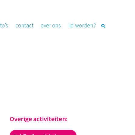
to’s
contact
over ons
lid worden?
Overige activiteiten: