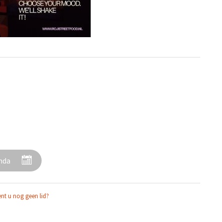
enda
nt u nog geen lid?