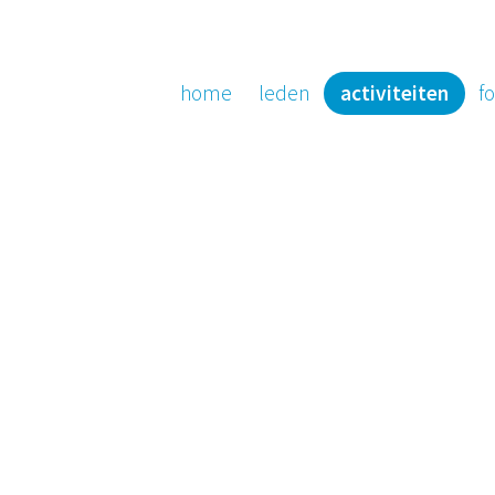
home
leden
activiteiten
fo