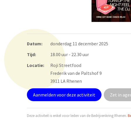
Datum:
donderdag 11 december 2025
Tijd:
18.00 uur - 22.30 uur
Locatie:
Roji Streetfood
Frederik van de Paltshof 9
3911 LA Rhenen
Aanmelden voor deze activiteit
Zet in ag
Deze activiteit is enkel voor leden van de Bedrijvenkring Rhenen.
Be