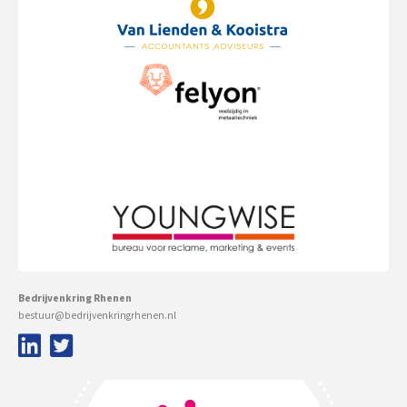
Bedrijvenkring Rhenen
bestuur@bedrijvenkringrhenen.nl