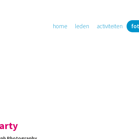
home
leden
activiteiten
fot
arty
ooph Photography