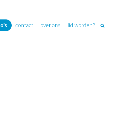
o’s
contact
over ons
lid worden?