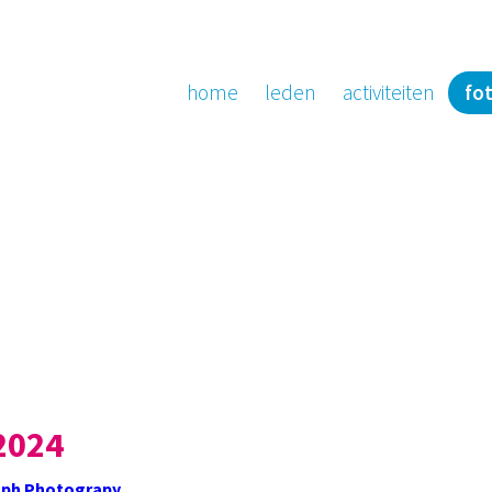
home
leden
activiteiten
fot
2024
ph Photograpy