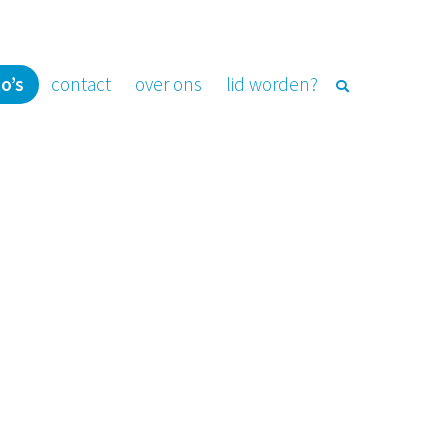
o’s
contact
over ons
lid worden?