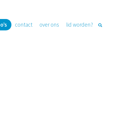
o’s
contact
over ons
lid worden?