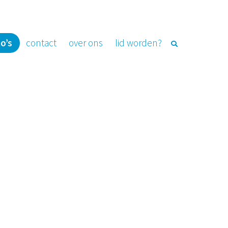
o’s
contact
over ons
lid worden?