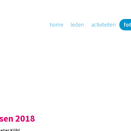
home
leden
activiteiten
fot
ssen 2018
eter Kühl