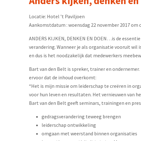
Anders kijken, denken en
Locatie: Hotel ’t Paviljoen
Aankomstdatum : woensdag 22 november 2017 om ca. 
ANDERS KIJKEN, DENKEN EN DOEN…is de essentie voo
verandering. Wanneer je als organisatie vooruit wil
en dus is het noodzakelijk dat medewerkers meebe
Bart van den Belt is spreker, trainer en ondernemer.
ervoor dat de inhoud overkomt:
“Het is mijn missie om leiderschap te creëren in o
voor hun leven en resultaten. Het vernieuwen van he
Bart van den Belt geeft seminars, trainingen en pres
gedragsverandering teweeg brengen
leiderschap ontwikkeling
omgaan met weerstand binnen organisaties