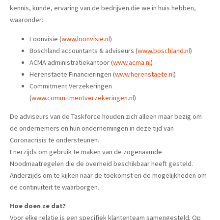
kennis, kunde, ervaring van de bedrijven die we in huis hebben,
waaronder:
Loonvisie (
www.loonvisie.nl
)
Boschland accountants & adviseurs (
www.boschland.nl
)
ACMA administratiekantoor (
www.acma.nl
)
Herenstaete Financieringen (
www.herenstaete.nl
)
Commitment Verzekeringen
(
www.commitmentverzekeringen.nl
)
De adviseurs van de Taskforce houden zich alleen maar bezig om
de ondernemers en hun ondernemingen in deze tijd van
Coronacrisis te ondersteunen.
Enerzijds om gebruik te maken van de zogenaamde
Noodmaatregelen die de overheid beschikbaar heeft gesteld.
Anderzijds om te kijken naar de toekomst en de mogelijkheden om
de continuïteit te waarborgen.
Hoe doen ze dat?
Voor elke relatie is een specifiek klantenteam samengesteld. Op