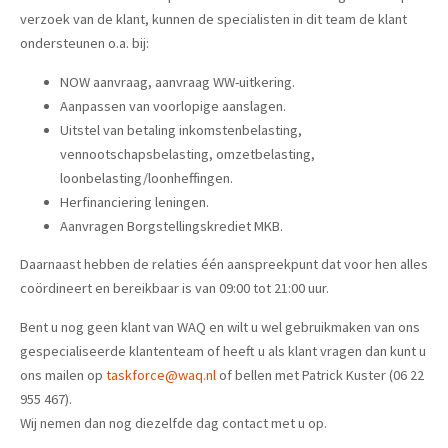
verzoek van de klant, kunnen de specialisten in dit team de klant
ondersteunen o.a. bij:
NOW aanvraag, aanvraag WW-uitkering.
Aanpassen van voorlopige aanslagen.
Uitstel van betaling inkomstenbelasting,
vennootschapsbelasting, omzetbelasting,
loonbelasting/loonheffingen.
Herfinanciering leningen.
Aanvragen Borgstellingskrediet MKB.
Daarnaast hebben de relaties één aanspreekpunt dat voor hen alles
coördineert en bereikbaar is van 09:00 tot 21:00 uur.
Bent u nog geen klant van WAQ en wilt u wel gebruikmaken van ons
gespecialiseerde klantenteam of heeft u als klant vragen dan kunt u
ons mailen op
taskforce@waq.nl
of bellen met Patrick Kuster (06 22
955 467).
Wij nemen dan nog diezelfde dag contact met u op.