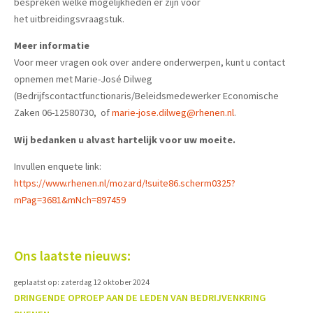
bespreken welke mogelijkheden er zijn voor
het uitbreidingsvraagstuk.
Meer informatie
Voor meer vragen ook over andere onderwerpen, kunt u contact
opnemen met Marie-José Dilweg
(Bedrijfscontactfunctionaris/Beleidsmedewerker Economische
Zaken 06-12580730, of
marie-jose.dilweg@rhenen.nl
.
Wij bedanken u alvast hartelijk voor uw moeite.
Invullen enquete link:
https://www.rhenen.nl/mozard/!suite86.scherm0325?
mPag=3681&mNch=897459
Ons laatste nieuws:
geplaatst op: zaterdag 12 oktober 2024
DRINGENDE OPROEP AAN DE LEDEN VAN BEDRIJVENKRING