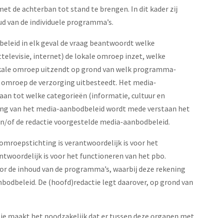
t de achterban tot stand te brengen. In dit kader zij
ud van de individuele programma’s.
eleid in elk geval de vraag beantwoordt welke
televisie, internet) de lokale omroep inzet, welke
kale omroep uitzendt op grond van welk programma-
omroep de verzorging uitbesteedt. Het media-
an tot welke categorieën (informatie, cultuur en
ing van het media-aanbodbeleid wordt mede verstaan het
en/of de redactie voorgestelde media-aanbodbeleid.
omroepstichting is verantwoordelijk is voor het
twoordelijk is voor het functioneren van het pbo.
oor de inhoud van de programma’s, waarbij deze rekening
odbeleid. De (hoofd)redactie legt daarover, op grond van
tie maakt het noodzakelijk dat er tussen deze organen met