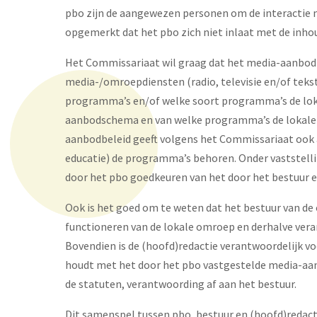
pbo zijn de aangewezen personen om de interactie me
opgemerkt dat het pbo zich niet inlaat met de inho
Het Commissariaat wil graag dat het media-aanbodb
media-/omroepdiensten (radio, televisie en/of tekst
programma’s en/of welke soort programma’s de lo
aanbodschema en van welke programma’s de lokale 
aanbodbeleid geeft volgens het Commissariaat ook a
educatie) de programma’s behoren. Onder vaststell
door het pbo goedkeuren van het door het bestuur 
Ook is het goed om te weten dat het bestuur van de 
functioneren van de lokale omroep en derhalve veran
Bovendien is de (hoofd)redactie verantwoordelijk v
houdt met het door het pbo vastgestelde media-aanb
de statuten, verantwoording af aan het bestuur.
Dit samenspel tussen pbo, bestuur en (hoofd)redac