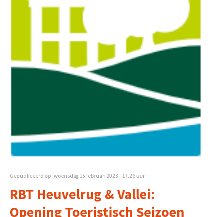
Gepubliceerd op: woensdag 15 februari 2023 - 17.26 uur
RBT Heuvelrug & Vallei:
Opening Toeristisch Seizoen