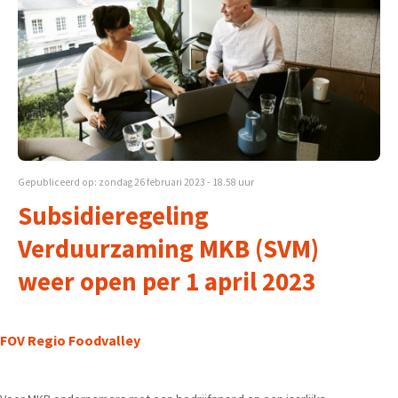
Gepubliceerd op: zondag 26 februari 2023 - 18.58 uur
Subsidieregeling
Verduurzaming MKB (SVM)
weer open per 1 april 2023
FOV Regio Foodvalley