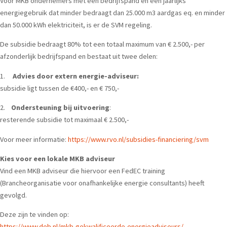
Voor MKB ondernemers met een bedrijfspand en een jaarlijks
energiegebruik dat minder bedraagt dan 25.000 m3 aardgas eq. en minder
dan 50.000 kWh elektriciteit, is er de SVM regeling.
De subsidie bedraagt 80% tot een totaal maximum van € 2.500,- per
afzonderlijk bedrijfspand en bestaat uit twee delen:
1.
Advies door extern energie-adviseur:
subsidie ligt tussen de €400,- en € 750,-
2.
Ondersteuning bij uitvoering
:
resterende subsidie tot maximaal € 2.500,-
Voor meer informatie:
https://www.rvo.nl/subsidies-financiering/svm
Kies voor een lokale MKB adviseur
Vind een MKB adviseur
die hiervoor een FedEC training
(Brancheorganisatie voor onafhankelijke energie consultants) heeft
gevolgd.
Deze zijn te vinden op:
https://www.deb.nl/mkb-gekwalificeerde-energieadviseurs/