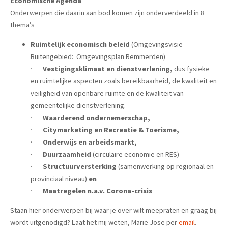
Economische Agenda
Onderwerpen die daarin aan bod komen zijn onderverdeeld in 8
thema’s
Ruimtelijk economisch beleid
(Omgevingsvisie
Buitengebied: Omgevingsplan Remmerden)
·
Vestigingsklimaat en dienstverlening,
dus fysieke
en ruimtelijke aspecten zoals bereikbaarheid, de kwaliteit en
veiligheid van openbare ruimte en de kwaliteit van
gemeentelijke dienstverlening.
·
Waarderend ondernemerschap,
·
Citymarketing en Recreatie & Toerisme,
·
Onderwijs en arbeidsmarkt,
·
Duurzaamheid
(circulaire economie en RES)
·
Structuurversterking
(samenwerking op regionaal en
provinciaal niveau)
en
·
Maatregelen n.a.v. Corona-crisis
Staan hier onderwerpen bij waar je over wilt meepraten en graag bij
wordt uitgenodigd? Laat het mij weten, Marie Jose per
email
.